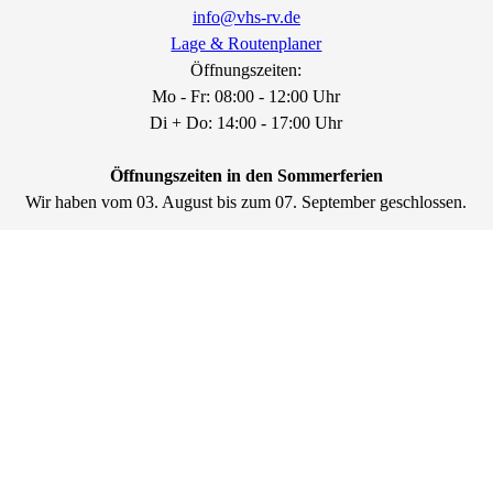
info@vhs-rv.de
Lage & Routenplaner
Öffnungszeiten:
Mo - Fr: 08:00 - 12:00 Uhr
Di + Do: 14:00 - 17:00 Uhr
Öffnungszeiten in den Sommerferien
Wir haben vom 03. August bis zum 07. September geschlossen.
Vom 08. September bis zum 20. September haben wir wie folgt
geöffnet:
Di - Fr: 08:30 - 12:00 Uhr
Ab dem 21. September haben wir wieder regulär geöffnet. Bitte
beachten Sie unsere neuen Öffnungszeiten:
Di - Fr: 08:30 - 12:00 Uhr
Di + Do: 14:00 - 16:00 Uhr
Montags geschlossen