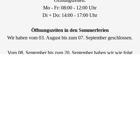
Öffnungszeiten:
Mo - Fr: 08:00 - 12:00 Uhr
Di + Do: 14:00 - 17:00 Uhr
Öffnungszeiten in den Sommerferien
Wir haben vom 03. August bis zum 07. September geschlossen.
Vom 08. September bis zum 20. September haben wir wie folgt
geöffnet:
Di - Fr: 08:30 - 12:00 Uhr
Ab dem 21. September haben wir wieder regulär geöffnet. Bitte
beachten Sie unsere neuen Öffnungszeiten:
Di - Fr: 08:30 - 12:00 Uhr
Di + Do: 14:00 - 16:00 Uhr
Montags geschlossen