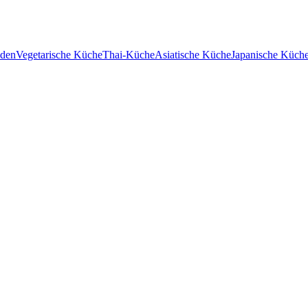
uden
Vegetarische Küche
Thai-Küche
Asiatische Küche
Japanische Küch