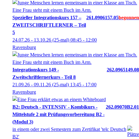
Spezieller Integrationskurs 157 –
261.0906157.05
ZWEITSCHRIFTLERNER – Teil
5
24.07.26 - 13.10.26
(25-mal)
08:45
- 12:00
Ravensburg
Integrationskurs 149 -
262.0965149.08
Zweitschriftlernerkurs - Teil 8
21.09.26 - 09.11.26
(25-mal)
13:45
- 17:00
Ravensburg
B2: Deutsch - INTENSIV - Kombikurs -
262.09070B2.01
Mittelstufe 2 mit Prüfungsvorbereitung B2 -
(Modul 3)
in einem oder zwei Semestern zum Zertifikat 'telc Deutsch
B2'