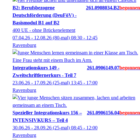
B2: Berufsbezogene
261.0908034.B2
Deutschförderung (DeuFöV) -
Basismodul B1 auf B2
400 UE - ohne Brückenelement
07.04.26 - 12.08.26
(80-mal)
08:30
- 12:45
Ravensburg
Integrationskurs 149 -
261.0906149.07
Zweitschriftlernerkurs - Teil 7
23.06.26 - 17.09.26
(25-mal)
13:45
- 17:00
Ravensburg
Spezieller Integrationskurs 156 –
261.0906156.04
INTENSIVKURS – Teil 4
30.06.26 - 28.09.26
(25-mal)
08:45
- 12:00
Ravensburg