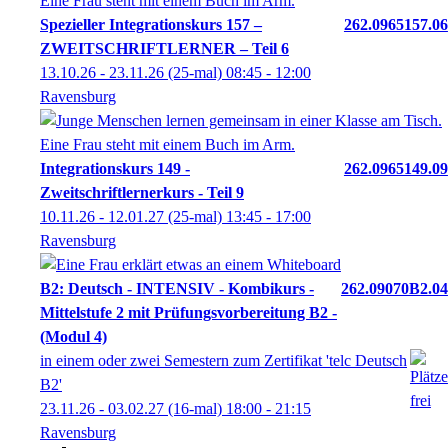
Spezieller Integrationskurs 157 –
262.0965157.06
ZWEITSCHRIFTLERNER – Teil 6
13.10.26 - 23.11.26
(25-mal)
08:45
- 12:00
Ravensburg
Integrationskurs 149 -
262.0965149.09
Zweitschriftlernerkurs - Teil 9
10.11.26 - 12.01.27
(25-mal)
13:45
- 17:00
Ravensburg
B2: Deutsch - INTENSIV - Kombikurs -
262.09070B2.04
Mittelstufe 2 mit Prüfungsvorbereitung B2 -
(Modul 4)
in einem oder zwei Semestern zum Zertifikat 'telc Deutsch
B2'
23.11.26 - 03.02.27
(16-mal)
18:00
- 21:15
Ravensburg