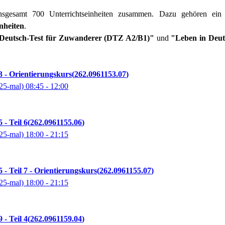
 insgesamt 700 Unterrichtseinheiten zusammen. Dazu gehören ei
nheiten
.
Deutsch-Test für Zuwanderer (DTZ A2/B1)"
und
"Leben in Deut
3 - Orientierungskurs
262.0961153.07
25-mal)
08:45
- 12:00
 - Teil 6
262.0961155.06
25-mal)
18:00
- 21:15
 - Teil 7 - Orientierungskurs
262.0961155.07
25-mal)
18:00
- 21:15
 - Teil 4
262.0961159.04