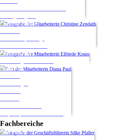
Marketing
Test "Leben in Deutschland" und
Einbürgerungstest
Christine
Zendath
Verwaltung
Exkursionen, Vorträge
Assistenz FB1 und FB2
Elfriede
Kraus
Anmeldung und Auskünfte
Diana
Paul
Verwaltung
Anmeldungen
Auskünfte
Rücktritte
Teilnehmerzertifikate
Ansprechpartnerin Außenstellen
Fachbereiche
Silke
Pfaller