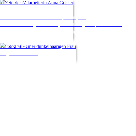
Anna
Geisler
Programmbereich 4
Fachbereich Deutsch als Fremdsprache (DaF),
Deutsch-und Integrationskurse, berufsbezogene Sprachförderung
(DeuFöV), Sprachprüfungen telc B2, telc C1 Hochschule, DTZ
A2/B1, DTB B2, DTB C1;
Lucia
Strobel
Programmbereich 4
Fremdsprachen (außer DaF)