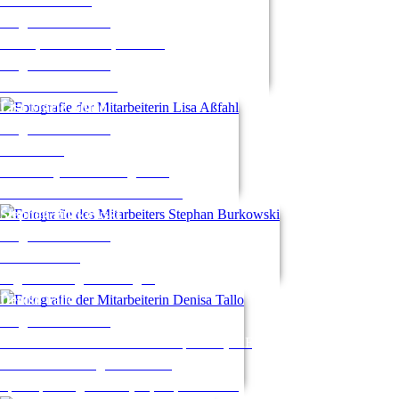
Geschäftsführung
Programmbereich 1
Politik, Gesellschaft, Umwelt
Programmbereich 2
Kultur und Gestalten
Lisa Marie
Aßfahl
Programmbereich 3
Gesundheit
Internes Qualitätsmanagement
Stellvertretende Geschäftsführung
Stephan
Burkowski
Programmbereich 5
EDV & Beruf
Digitalisierungsbeauftragter
Denisa
Tallo
Programmbereich 4
Fachbereich Deutsch als Fremdsprache (DaF)
Deutsch-und Integrationskurse
Sprachprüfungen DaF (B1, B2, TestDaF...)