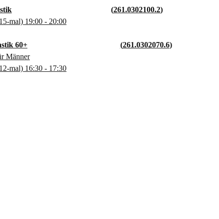
stik
261.0302100.2
15-mal)
19:00
- 20:00
stik 60+
261.0302070.6
ür Männer
12-mal)
16:30
- 17:30