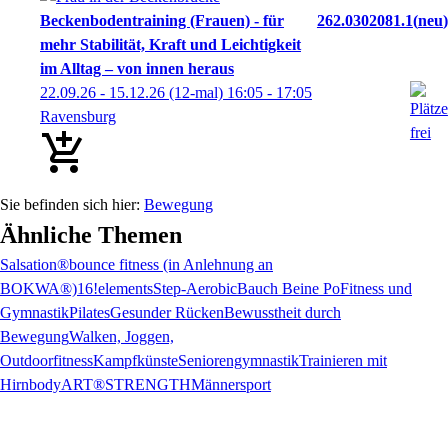
Beckenbodentraining (Frauen) - für
262.0302081.1
neu
mehr Stabilität, Kraft und Leichtigkeit
im Alltag – von innen heraus
22.09.26 - 15.12.26
(12-mal)
16:05
- 17:05
Ravensburg
Bewegung
Ähnliche Themen
Salsation®
bounce fitness (in Anlehnung an
BOKWA®)
16!elements
Step-Aerobic
Bauch Beine Po
Fitness und
Gymnastik
Pilates
Gesunder Rücken
Bewusstheit durch
Bewegung
Walken, Joggen,
Outdoorfitness
Kampfkünste
Seniorengymnastik
Trainieren mit
Hirn
bodyART®STRENGTH
Männersport